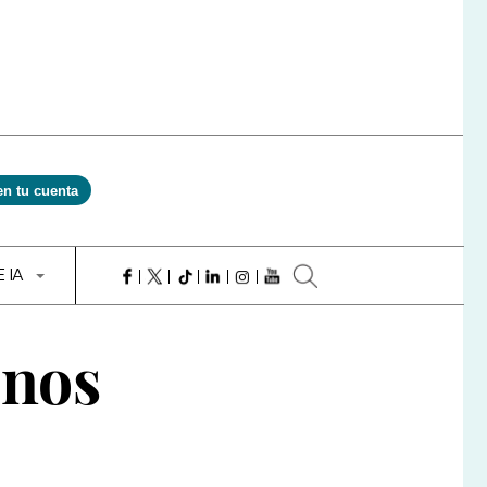
en tu cuenta
E IA
enos