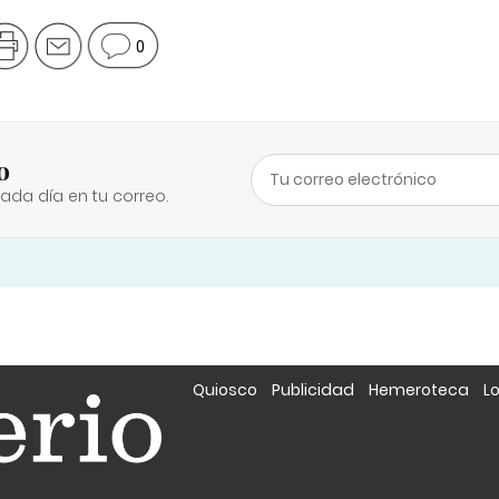
0
o
cada día en tu correo.
Quiosco
Publicidad
Hemeroteca
L