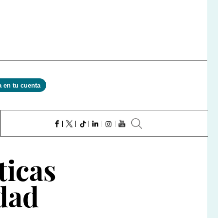
a en tu cuenta
ticas
idad