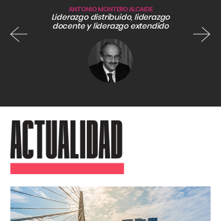
ANTONIO MONTERO ALCAIDE
da
Liderazgo distribuido, liderazgo
Tengo 
docente y liderazgo extendido
SIN
CATEGORÍA