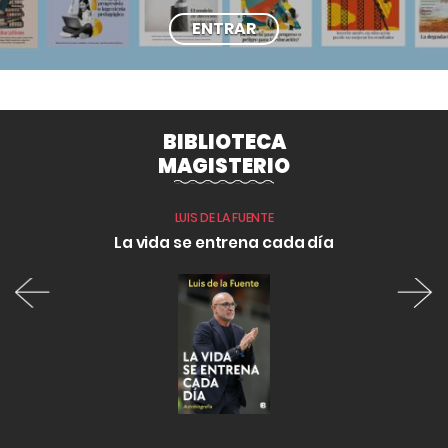
ENTRAR
BIBLIOTECA
MAGISTERIO
LUIS DE LA FUENTE
mundo
La vida se entrena cada día
Una hi