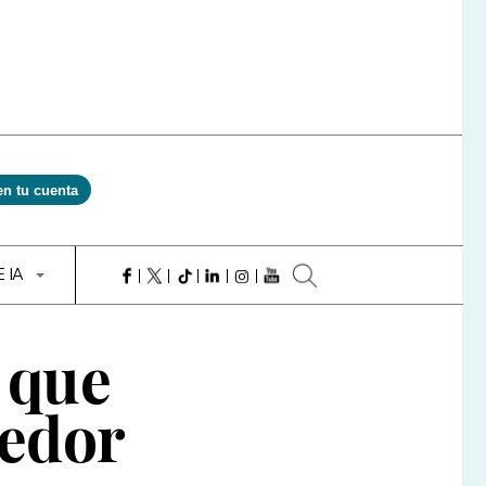
en tu cuenta
E IA
 que
dedor