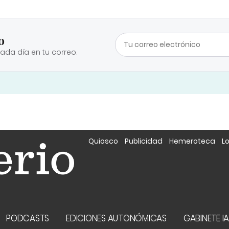
o
cada día en tu correo.
Quiosco
Publicidad
Hemeroteca
L
PODCASTS
EDICIONES AUTONÓMICAS
GABINETE I