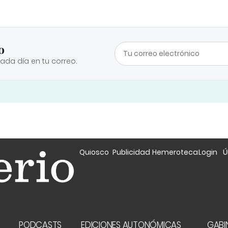
o
cada día en tu correo.
Quiosco
Publicidad
Hemeroteca
Login
Ú
A
PODCASTS
EDICIONES AUTONÓMICAS
GABIN