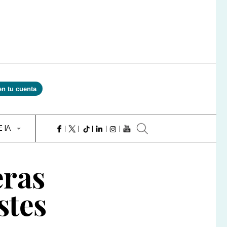
en tu cuenta
E IA
eras
stes