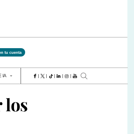
en tu cuenta
E IA
 los