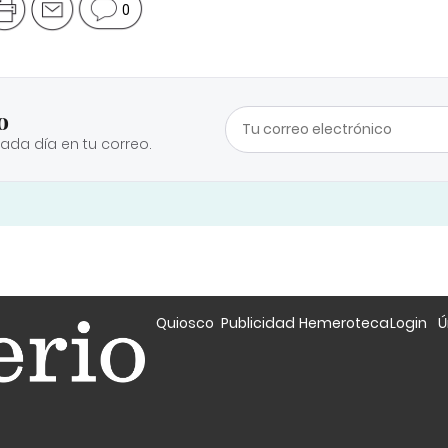
0
o
cada día en tu correo.
Quiosco
Publicidad
Hemeroteca
Login
Ú