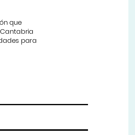
ión que
 Cantabria
sidades para