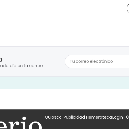
o
cada día en tu correo.
Quiosco
Publicidad
Hemeroteca
Login
Ú