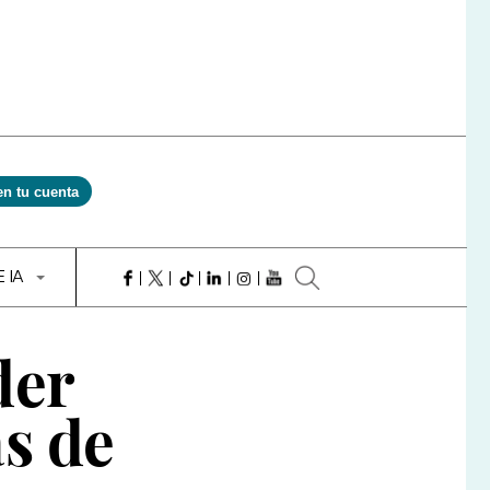
en tu cuenta
E IA
der
s de