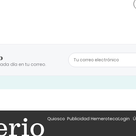
o
cada día en tu correo.
Quiosco
Publicidad
Hemeroteca
Login
Ú