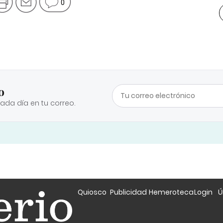
0
o
cada día en tu correo.
Quiosco
Publicidad
Hemeroteca
Login
Ú