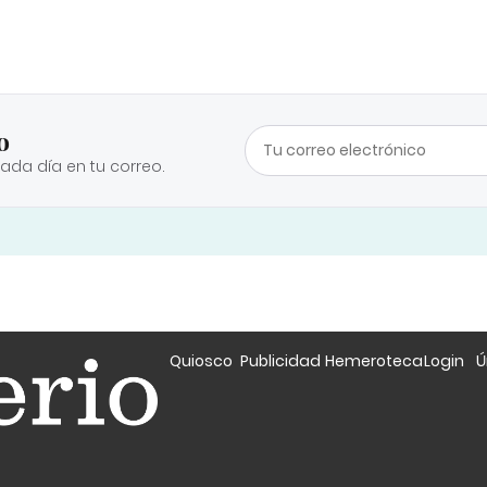
o
cada día en tu correo.
Quiosco
Publicidad
Hemeroteca
Login
Ú