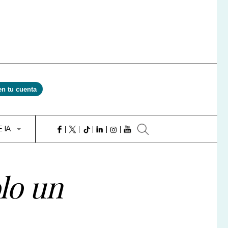
en tu cuenta
E IA
olo un