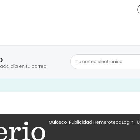
o
cada día en tu correo.
Quiosco
Publicidad
Hemeroteca
Login
Ú