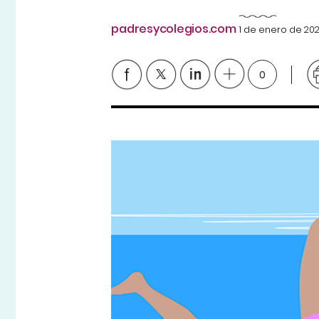
padresycolegios.com
1 de enero de 20
0