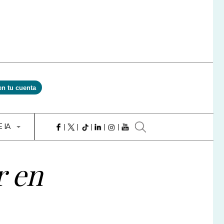
en tu cuenta
E IA
r en