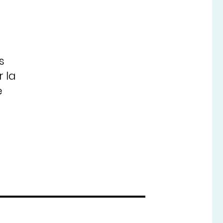
e
s
 la
e