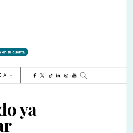
a en tu cuenta
E IA
do ya
ar