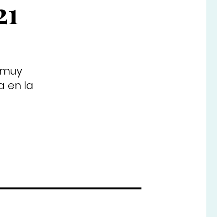
21
s muy
a en la