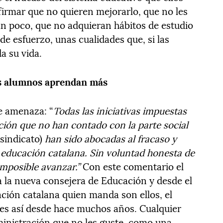
irmar que no quieren mejorarlo, que no les
n poco, que no adquieran hábitos de estudio
e esfuerzo, unas cualidades que, si las
da su vida.
os alumnos aprendan más
te amenaza: “
Todas las iniciativas impuestas
ión que no han contado con la parte social
 sindicato)
han sido abocadas al fracaso y
 educación catalana. Sin voluntad honesta de
imposible avanzar.”
Con este comentario el
 a la nueva consejera de Educación y desde el
ión catalana quien manda son ellos, el
o es así desde hace muchos años. Cualquier
inistración que no les guste, como una