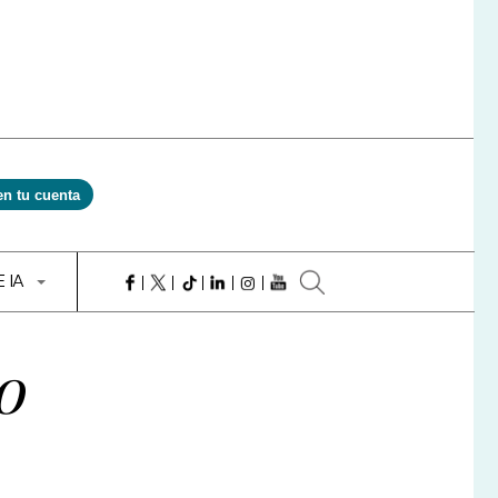
en tu cuenta
E IA
o