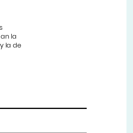
s
úan la
y la de