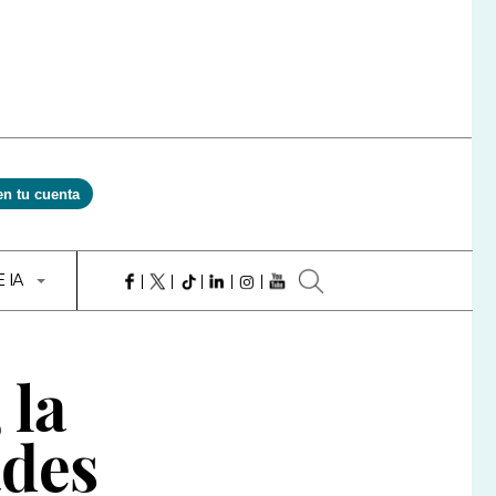
en tu cuenta
E IA
 la
ades