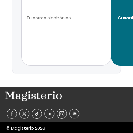
Suscri
© Magisterio 2026