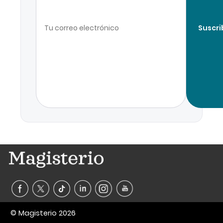
Suscri
© Magisterio 2026