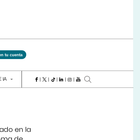
en tu cuenta
E IA
ado en la
toma de