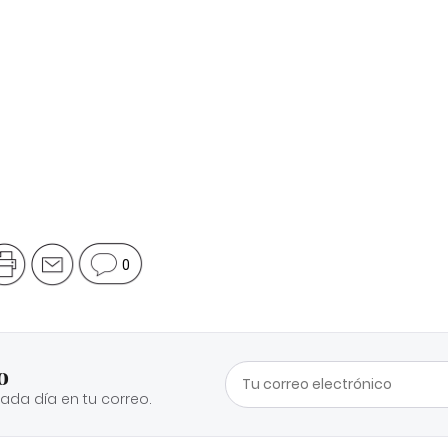
0
o
cada día en tu correo.