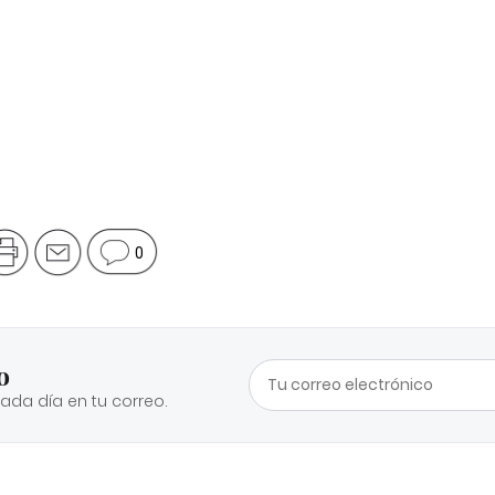
0
o
cada día en tu correo.