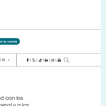
en tu cuenta
E IA
d con los
eral y a los