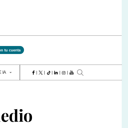
en tu cuenta
E IA
edio