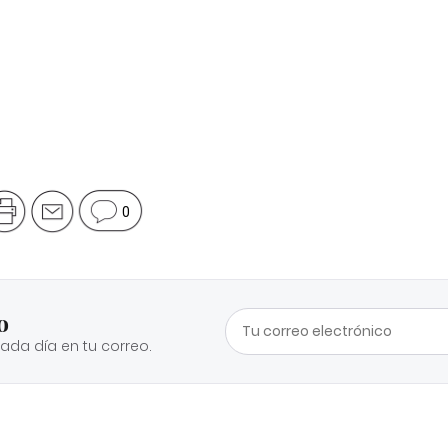
0
o
cada día en tu correo.