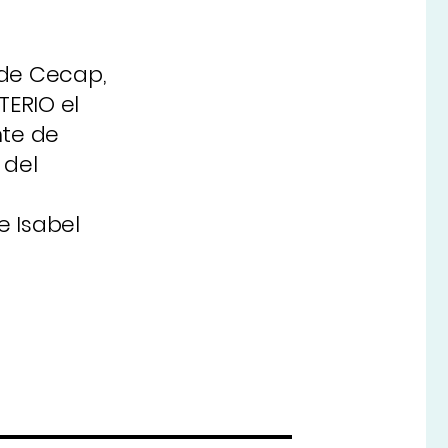
 de Cecap,
TERIO el
nte de
 del
e Isabel