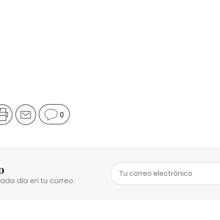
0
o
cada día en tu correo.