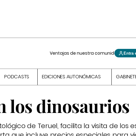
Ventajas de nuestra comunidad
Entra 
PODCASTS
EDICIONES AUTONÓMICAS
GABINET
n los dinosaurios
ológico de Teruel, facilita la visita de los 
rta que incluye precios especiales para via