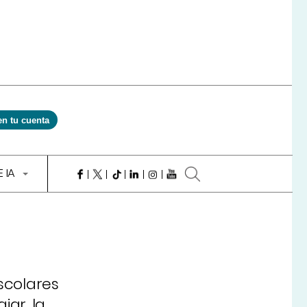
en tu cuenta
E IA
escolares
jar, la