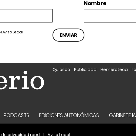
Nombre
el
Aviso Legal
Quiosco
Publicidad
Hemeroteca
L
PODCASTS
EDICIONES AUTONÓMICAS
GABINETE I
a de privacidad rgpd
Aviso Legal