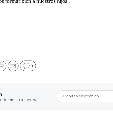
 formar bien a nuestros hijos”.
0
o
cada día en tu correo.