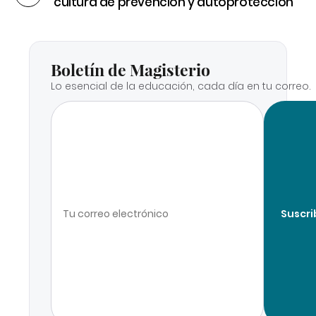
cultura de prevención y autoprotección
Boletín de Magisterio
Lo esencial de la educación, cada día en tu correo.
Suscri