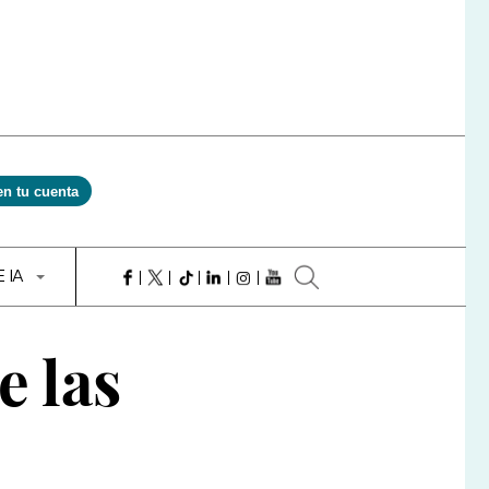
en tu cuenta
E IA
e las