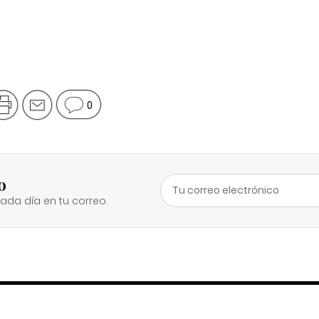
0
o
cada día en tu correo.