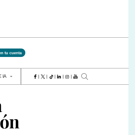
en tu cuenta
E IA
a
ión