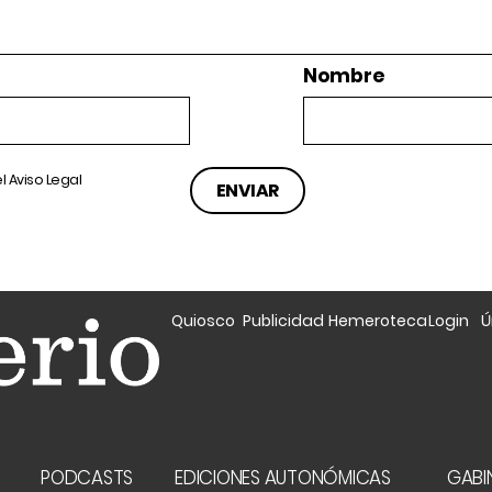
Nombre
el
Aviso Legal
Quiosco
Publicidad
Hemeroteca
Login
Ú
A
PODCASTS
EDICIONES AUTONÓMICAS
GABIN