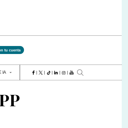
en tu cuenta
E IA
 PP