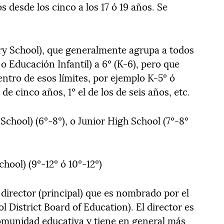
s desde los cinco a los 17 ó 19 años. Se
ry School), que generalmente agrupa a todos
o Educación Infantil) a 6º (K-6), pero que
tro de esos límites, por ejemplo K-5º ó
 de cinco años, 1º el de los de seis años, etc.
chool) (6º-8º), o Junior High School (7º-8º
hool) (9º-12º ó 10º-12º)
 director (principal) que es nombrado por el
ol District Board of Education). El director es
omunidad educativa y tiene en general más