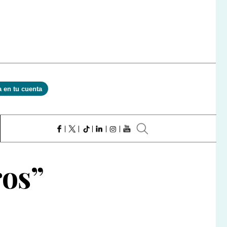
a en tu cuenta
ros”