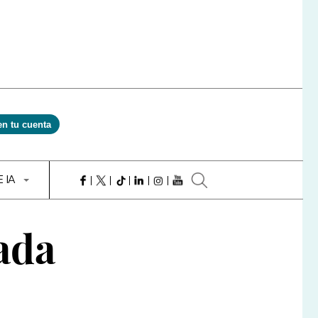
en tu cuenta
E IA
dada