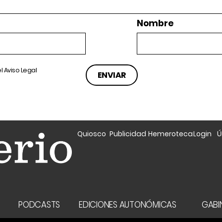
Nombre
el
Aviso Legal
Quiosco
Publicidad
Hemeroteca
Login
Ú
A
PODCASTS
EDICIONES AUTONÓMICAS
GABIN