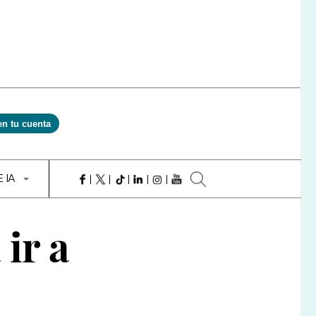
en tu cuenta
E IA
 ir a