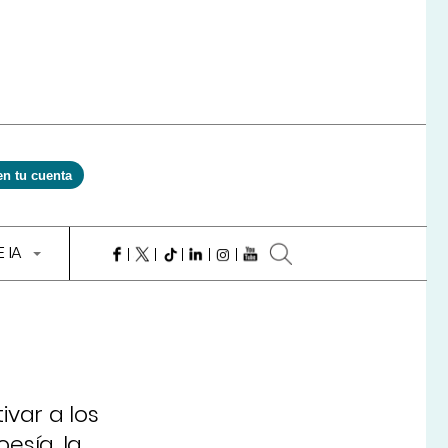
en tu cuenta
E IA
ivar a los
oesía, la