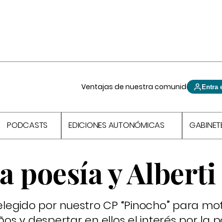
Ventajas de nuestra comunidad
Entra 
PODCASTS
EDICIONES AUTONÓMICAS
GABINET
a poesía y Alberti
 elegido por nuestro CP “Pinocho” para mot
ños y despertar en ellos el interés por la p