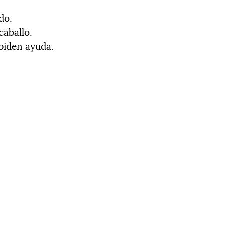
do.
caballo.
 piden ayuda.