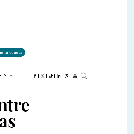
en tu cuenta
E IA
ntre
ías