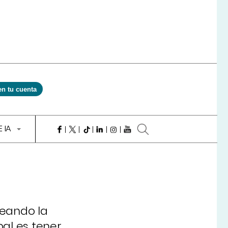
en tu cuenta
E IA
reando la
pal es tener