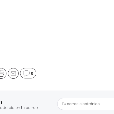
0
o
cada día en tu correo.