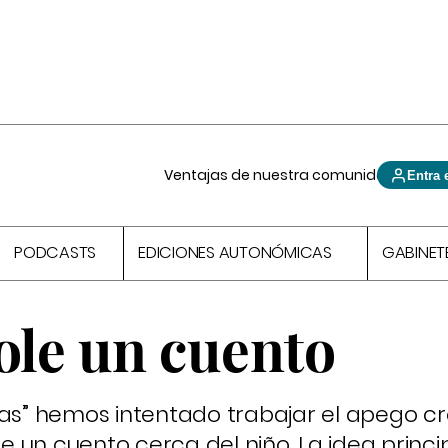
Ventajas de nuestra comunidad
Entra 
PODCASTS
EDICIONES AUTONÓMICAS
GABINET
ole un cuento
s Tras” hemos intentado trabajar el apego c
 un cuento cerca del niño. La idea princi