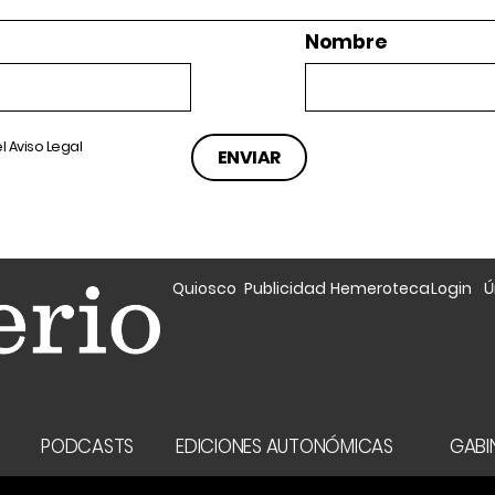
Nombre
el
Aviso Legal
Quiosco
Publicidad
Hemeroteca
Login
Ú
A
PODCASTS
EDICIONES AUTONÓMICAS
GABIN