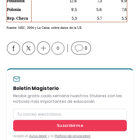
Finlandia
12,6
7,3
9,9
Polonia
9,5
5,6
7,6
Rep. Checa
5,3
5,7
5,5
Fuente: MEC, 2004 y La Caixa, sobre datos de la UE.
0
0
Boletín Magisterio
Recibe gratis cada semana nuestros titulares con las
noticias más importantes de educación
Suscribirme
Acepto el
Aviso legal
y la
Política de privacidad