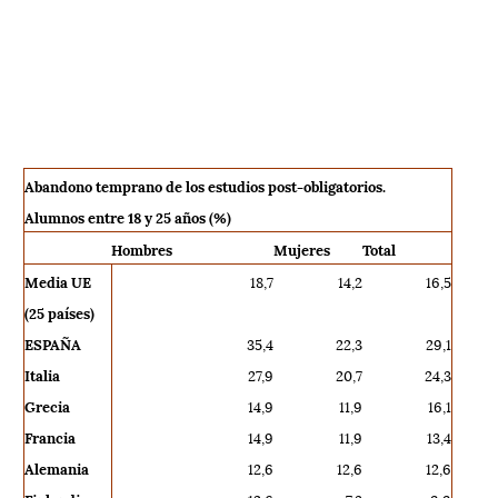
Abandono temprano de los estudios post-obligatorios.
Alumnos entre 18 y 25 años (%)
Hombres
Mujeres
Total
Media UE
18,7
14,2
16,5
(25 países)
ESPAÑA
35,4
22,3
29,1
Italia
27,9
20,7
24,3
Grecia
14,9
11,9
16,1
Francia
14,9
11,9
13,4
Alemania
12,6
12,6
12,6