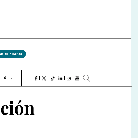
en tu cuenta
E IA
ación