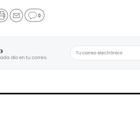
0
o
cada día en tu correo.