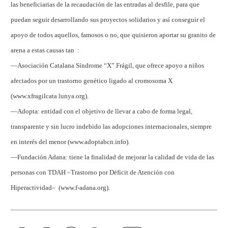
las beneficiarias de la recaudación de las entradas al desfile, para que
puedan seguir desarrollando sus proyectos solidarios y así conseguir el
apoyo de todos aquellos, famosos o no, que quisieron aportar su granito de
arena a estas causas tan :
—Asociación Catalana Síndrome “X” Frágil, que ofrece apoyo a niños
afectados por un trastorno genético ligado al cromosoma X
(www.xfragilcata lunya.org).
—Adopta: entidad con el objetivo de llevar a cabo de forma legal,
transparente y sin lucro indebido las adopciones internacionales, siempre
en interés del menor (www.adoptabcn.info).
—Fundación Adana: tiene la finalidad de mejorar la calidad de vida de las
personas con TDAH –Trastorno por Déficit de Atención con
Hiperactividad– (www.f-adana.org).