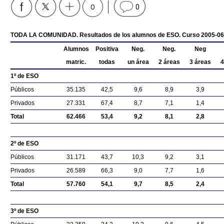
0
0
TODA LA COMUNIDAD. Resultados de los alumnos de ESO. Curso 2005-06
Alumnos
Positiva
Neg.
Neg.
Neg
matric.
todas
un área
2 áreas
3 áreas
4
1º de ESO
Públicos
35.135
42,5
9,6
8,9
3,9
Privados
27.331
67,4
8,7
7,1
1,4
Total
62.466
53,4
9,2
8,1
2,8
2º de ESO
Públicos
31.171
43,7
10,3
9,2
3,1
Privados
26.589
66,3
9,0
7,7
1,6
Total
57.760
54,1
9,7
8,5
2,4
3º de ESO