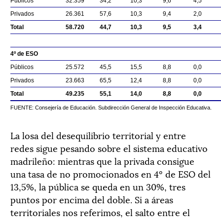
Públicos
32.359
34,2
10,3
9,6
4,5
Privados
26.361
57,6
10,3
9,4
2,0
Total
58.720
44,7
10,3
9,5
3,4
4º de ESO
Públicos
25.572
45,5
15,5
8,8
0,0
Privados
23.663
65,5
12,4
8,8
0,0
Total
49.235
55,1
14,0
8,8
0,0
FUENTE: Consejería de Educación. Subdirección General de Inspección Educativa.
La losa del desequilibrio territorial y entre
redes sigue pesando sobre el sistema educativo
madrileño: mientras que la privada consigue
una tasa de no promocionados en 4º de ESO del
13,5%, la pública se queda en un 30%, tres
puntos por encima del doble. Si a áreas
territoriales nos referimos, el salto entre el