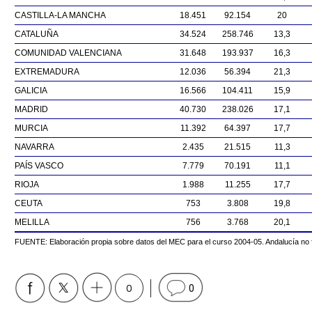
CASTILLA-LA MANCHA
18.451
92.154
20
CATALUÑA
34.524
258.746
13,3
COMUNIDAD VALENCIANA
31.648
193.937
16,3
EXTREMADURA
12.036
56.394
21,3
GALICIA
16.566
104.411
15,9
MADRID
40.730
238.026
17,1
MURCIA
11.392
64.397
17,7
NAVARRA
2.435
21.515
11,3
PAÍS VASCO
7.779
70.191
11,1
RIOJA
1.988
11.255
17,7
CEUTA
753
3.808
19,8
MELILLA
756
3.768
20,1
FUENTE: Elaboración propia sobre datos del MEC para el curso 2004-05. Andalucía no fa
0
0