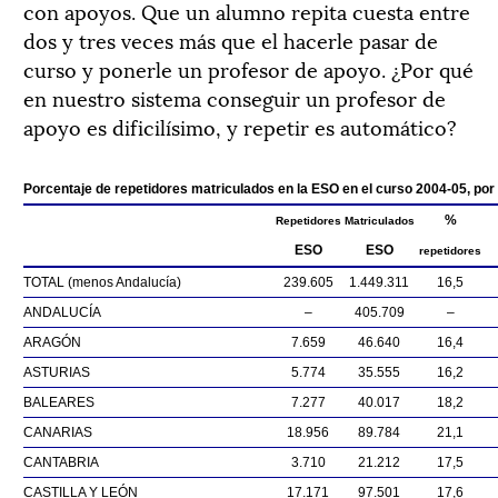
con apoyos. Que un alumno repita cuesta entre
dos y tres veces más que el hacerle pasar de
curso y ponerle un profesor de apoyo. ¿Por qué
en nuestro sistema conseguir un profesor de
apoyo es dificilísimo, y repetir es automático?
Porcentaje de repetidores matriculados en la ESO en el curso 2004-05, p
%
Repetidores
Matriculados
ESO
ESO
repetidores
TOTAL (menos Andalucía)
239.605
1.449.311
16,5
ANDALUCÍA
–
405.709
–
ARAGÓN
7.659
46.640
16,4
ASTURIAS
5.774
35.555
16,2
BALEARES
7.277
40.017
18,2
CANARIAS
18.956
89.784
21,1
CANTABRIA
3.710
21.212
17,5
CASTILLA Y LEÓN
17.171
97.501
17,6