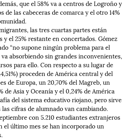
demás, que el 58% va a centros de Logroño y
os de las cabeceras de comarca y el otro 14%
Comunidad.
igrantes, las tres cuartas partes están
os y el 25% restante en concertados. Gómez
ado “no supone ningún problema para el
lo va absorbiendo sin grandes inconvenientes,
sos para ello. Con respecto a su lugar de
 44,51%) proceden de América central y del
íses de Europa, un 20,70% del Magreb, un
9% de Asia y Oceanía y el 0,24% de América
afía del sistema educativo riojano, pero sirve
 las cifras de alumnado van cambiando.
eptiembre con 5.210 estudiantes extranjeros
en el último mes se han incorporado un
.