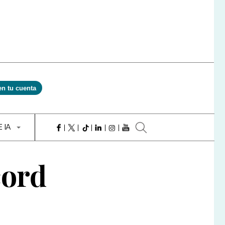
en tu cuenta
E IA
cord