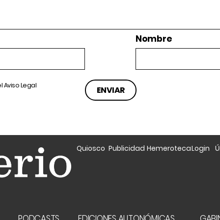
Nombre
el
Aviso Legal
Quiosco
Publicidad
Hemeroteca
Login
Ú
A
PODCASTS
EDICIONES AUTONÓMICAS
GABIN