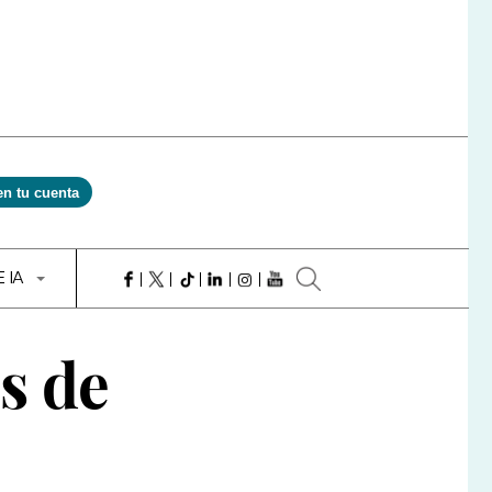
en tu cuenta
E IA
es de