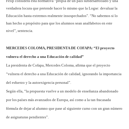
Felip considera esta normativa “propia de un país subdesarrollado y una
verdadera locura que pretende hacer lo mismo que la Logse: devaluar la
Educación hasta extremos realmente insospechados”. “No sabemos si lo
han hecho a propósito para que los alumnos sean analfabetos en este
nivel”, sentencia.
MERCEDES COLOMA, PRESIDENTA DE COFAPA: “El proyecto
vulnera el derecho a una Educación de calidad”
La presidenta de Cofapa, Mercedes Coloma, afirma que el proyecto
“vulnera el derecho a una Educación de calidad, ignorando la importancia
del esfuerzo y la autoexigencia personal”.
Según ella, “la propuesta vuelve a un modelo de enseñanza abandonado
por los países más avanzados de Europa, así como a la tan fracasada
fórmula de dejar al alumno que pase al siguiente curso con un gran número
de asignaturas pendientes”.