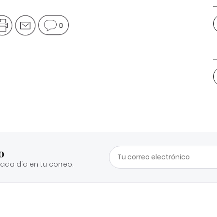
0
o
cada día en tu correo.