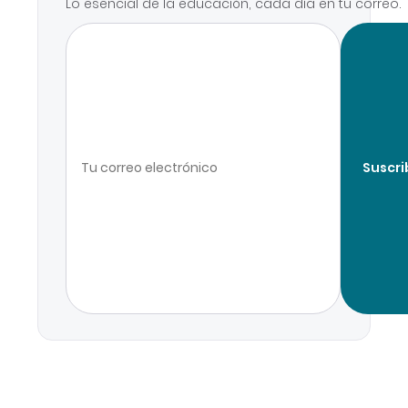
Lo esencial de la educación, cada día en tu correo.
Suscri