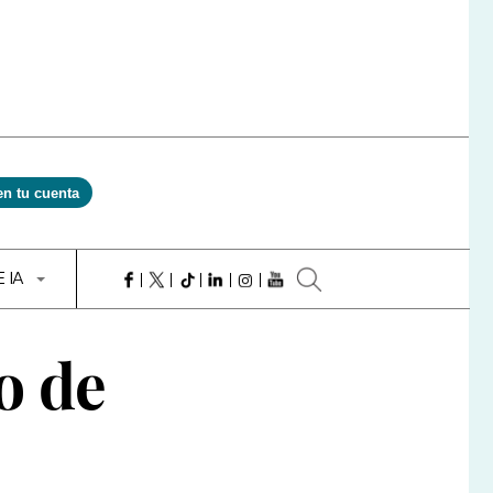
en tu cuenta
E IA
o de