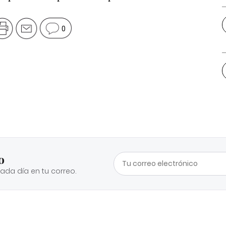
0
o
cada día en tu correo.