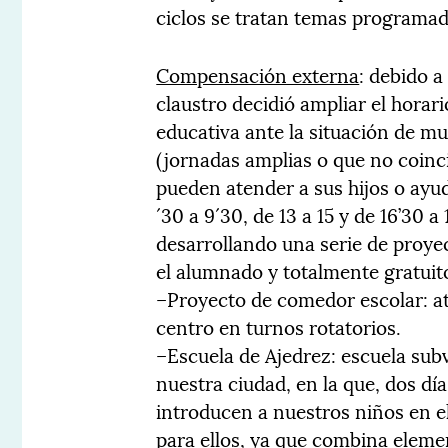
ciclos se tratan temas programad
Compensación externa
: debido a
claustro decidió ampliar el horar
educativa ante la situación de mu
(jornadas amplias o que no coinci
pueden atender a sus hijos o ayud
´30 a 9´30, de 13 a 15 y de 16’30 
desarrollando una serie de proye
el alumnado y totalmente gratuit
–Proyecto de comedor escolar: at
centro en turnos rotatorios.
–Escuela de Ajedrez: escuela sub
nuestra ciudad, en la que, dos dí
introducen a nuestros niños en e
para ellos, ya que combina element