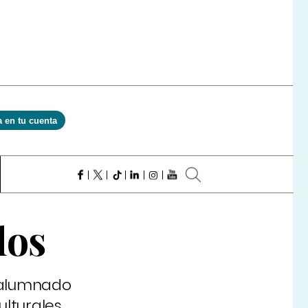
a en tu cuenta
los
l alumnado
ulturales